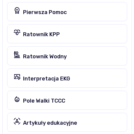
workspace_premium
Pierwsza Pomoc
cardiology
Ratownik KPP
person_raised_hand
Ratownik Wodny
ecg
Interpretacja EKG
mode_heat
Pole Walki TCCC
sensor_occupied
Artykuły edukacyjne