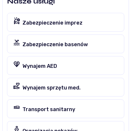
Nasze usługi
ambulance
Zabezpieczenie imprez
pool
Zabezpieczenie basenów
heart_broken
Wynajem AED
volunteer_activism
Wynajem sprzętu med.
airline_seat_flat
Transport sanitarny
digital_wellbeing
Organizacja pokazów