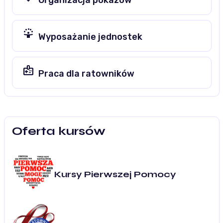
person_celebrate
Wyposażanie jednostek
medical_information
Praca dla ratowników
Oferta kursów
Kursy Pierwszej Pomocy